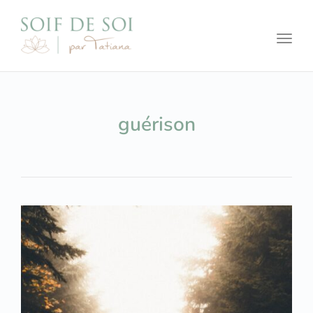
Toggl
guérison