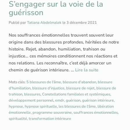
S’engager sur la voie de la
guérisson
Publié par
Tatiana Abdelmalek
le
3 décembre 2021
Nos souffrances émotionnelles trouvent souvent leur
origine dans des blessures profondes, héritées de notre
histoire. Rejet, abandon, humiliation, trahison ou
injustice… ces mémoires conditionnent nos réactions et
nos relations. Les reconnaître, c’est déjà amorcer un
chemin de guérison intérieure. …
Lire la suite
Mots clés:
5 blessures de l'âme
,
blessure d'abandon
,
blessure
d'humiliation
,
blessure d'injustice
,
blessure de rejet
,
blessure de
trahison
,
blessures
,
Constellations familiales et systémiques
,
développement personnel
,
emdr
,
guérison
,
guérison intérieure
,
hypnose
,
hypnose spirituelle
,
les blessures de l'âme
,
libération
émotionnelle
,
programme souveraine
,
souffrances émotionnelles
,
spiritualité
,
transformation intérieure