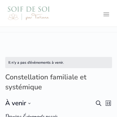
Toggl
Il n’y a pas d’évènements à venir.
Constellation familiale et
systémique
Na
À venir
Recherc
Recherch
Liste
de
et
Sélectionnez
Derniers Évènements passés