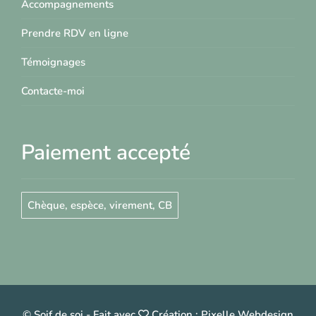
Accompagnements
Prendre RDV en ligne
Témoignages
Contacte-moi
Paiement accepté
Chèque, espèce, virement, CB
© Soif de soi
-
Fait avec
Création :
Pixelle Webdesign