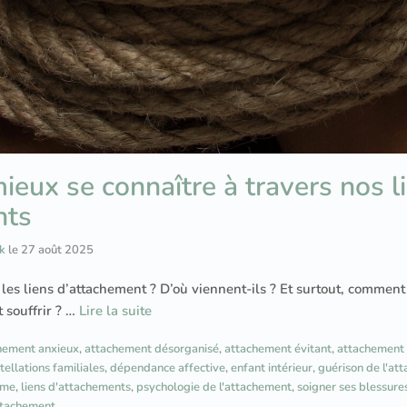
ieux se connaître à travers nos l
nts
k
le
27 août 2025
les liens d’attachement ? D’où viennent-ils ? Et surtout, comment
 souffrir ? …
Lire la suite
hement anxieux
,
attachement désorganisé
,
attachement évitant
,
attachement 
tellations familiales
,
dépendance affective
,
enfant intérieur
,
guérison de l'at
âme
,
liens d'attachements
,
psychologie de l'attachement
,
soigner ses blessures
ttachement