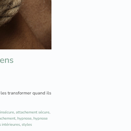
iens
 les transformer quand ils
insécure
,
attachement sécure
,
tachement
,
hypnose
,
hypnose
 intérieures
,
styles