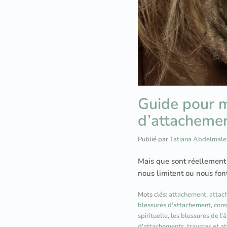
Guide pour m
d’attacheme
Publié par
Tatiana Abdelmale
Mais que sont réellement 
nous limitent ou nous font
Mots clés:
attachement
,
attac
blessures d'attachement
,
cons
spirituelle
,
les blessures de l'
d'attachements
,
traumas et a