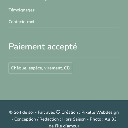
Témoignages
Contacte-moi
Paiement accepté
Chèque, espèce, virement, CB
© Soif de soi
-
Fait avec
Création :
Pixelle Webdesign
- Conception / Rédaction :
Hors Saison
- Photo :
Au 33
de l’île d’amour