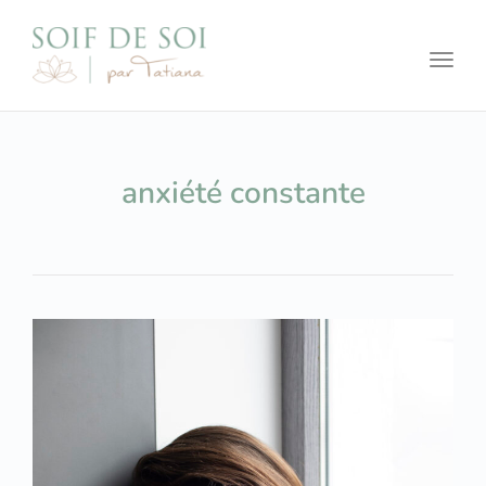
Toggl
anxiété constante