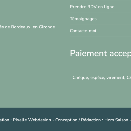
Prendre RDV en ligne
Témoignages
rès de Bordeaux, en Gironde
Contacte-moi
Paiement acce
Chèque, espèce, virement, C
tion :
Pixelle Webdesign
- Conception / Rédaction :
Hors Saison
-