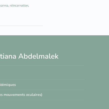
karma
,
réincarnation
,
Tatiana Abdelmalek
ystémiques
les mouvements oculaires)