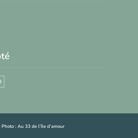
pté
B
 Photo :
Au 33 de l’île d’amour