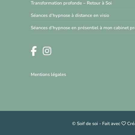
Transformation profonde – Retour à Soi
Séances d’hypnose à distance en visio
Séances d’hypnose en présentiel à mon cabinet p
Mentions légales
© Soif de soi
-
Fait avec
Créa