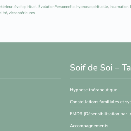
térieur
,
éveilspirituel
,
ÉvolutionPersonnelle
,
hypnosespirituelle
,
incarnation
,
alité
,
viesantérieures
Soif de Soi – 
Hypnose thérapeutique
Constellations familiales et s
EMDR (Désensibilisation par 
Accompagnements