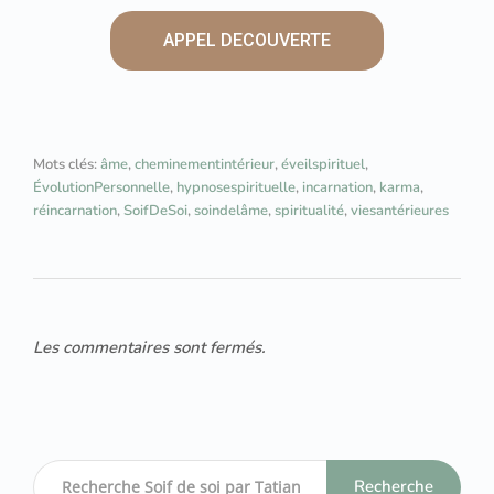
APPEL DECOUVERTE
Mots clés:
âme
,
cheminementintérieur
,
éveilspirituel
,
ÉvolutionPersonnelle
,
hypnosespirituelle
,
incarnation
,
karma
,
réincarnation
,
SoifDeSoi
,
soindelâme
,
spiritualité
,
viesantérieures
Les commentaires sont fermés.
Recherche