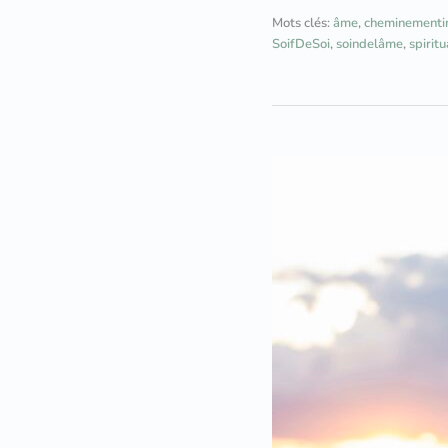
Mots clés:
âme
,
cheminementin
SoifDeSoi
,
soindelâme
,
spiritu