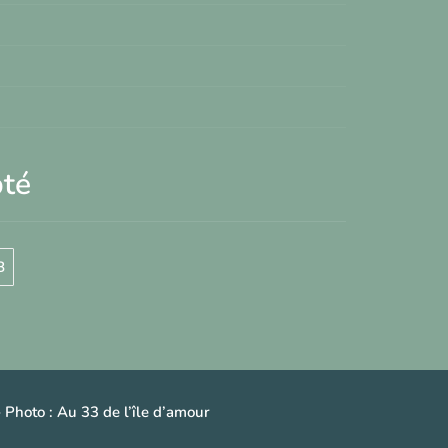
pté
B
 Photo :
Au 33 de l’île d’amour