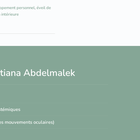
ppement personnel
,
éveil de
 intérieure
Tatiana Abdelmalek
ystémiques
les mouvements oculaires)