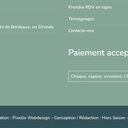
Prendre RDV en ligne
Témoignages
rès de Bordeaux, en Gironde
Contacte-moi
Paiement acce
Chèque, espèce, virement, C
tion :
Pixelle Webdesign
- Conception / Rédaction :
Hors Saison
-