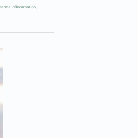
karma
,
réincarnation
,