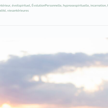
térieur
,
éveilspirituel
,
ÉvolutionPersonnelle
,
hypnosespirituelle
,
incarnation
,
alité
,
viesantérieures