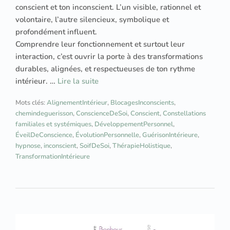
conscient et ton inconscient. L’un visible, rationnel et
volontaire, l’autre silencieux, symbolique et
profondément influent.
Comprendre leur fonctionnement et surtout leur
interaction, c’est ouvrir la porte à des transformations
durables, alignées, et respectueuses de ton rythme
intérieur. …
Lire la suite
Mots clés:
AlignementIntérieur
,
BlocagesInconscients
,
chemindeguerisson
,
ConscienceDeSoi
,
Conscient
,
Constellations
familiales et systémiques
,
DéveloppementPersonnel
,
ÉveilDeConscience
,
ÉvolutionPersonnelle
,
GuérisonIntérieure
,
hypnose
,
inconscient
,
SoifDeSoi
,
ThérapieHolistique
,
TransformationIntérieure