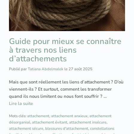
Guide pour mieux se connaître
à travers nos liens
d’attachements
Publié par
Tatiana Abdelmalek
le
27 août 2025
Mais que sont réellement les liens d’attachement ? D’où
viennent-ils ? Et surtout, comment les transformer
quand ils nous limitent ou nous font souffrir ? …
Lire la suite
Mots clés:
attachement
,
attachement anxieux
,
attachement
désorganisé
,
attachement évitant
,
attachement insécure
,
attachement sécure
,
blessures d'attachement
,
constellations