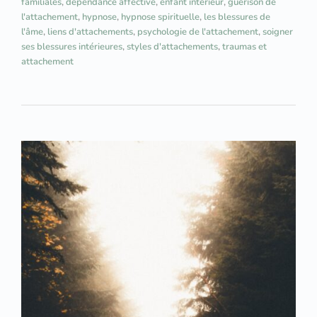
familiales
,
dépendance affective
,
enfant intérieur
,
guérison de
l'attachement
,
hypnose
,
hypnose spirituelle
,
les blessures de
l'âme
,
liens d'attachements
,
psychologie de l'attachement
,
soigner
ses blessures intérieures
,
styles d'attachements
,
traumas et
attachement