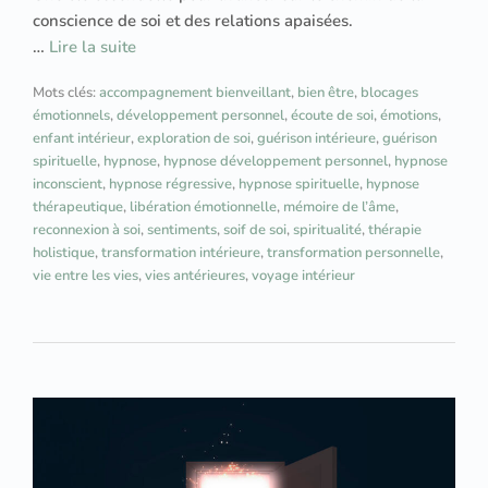
conscience de soi et des relations apaisées.
…
Lire la suite
Mots clés:
accompagnement bienveillant
,
bien être
,
blocages
émotionnels
,
développement personnel
,
écoute de soi
,
émotions
,
enfant intérieur
,
exploration de soi
,
guérison intérieure
,
guérison
spirituelle
,
hypnose
,
hypnose développement personnel
,
hypnose
inconscient
,
hypnose régressive
,
hypnose spirituelle
,
hypnose
thérapeutique
,
libération émotionnelle
,
mémoire de l’âme
,
reconnexion à soi
,
sentiments
,
soif de soi
,
spiritualité
,
thérapie
holistique
,
transformation intérieure
,
transformation personnelle
,
vie entre les vies
,
vies antérieures
,
voyage intérieur