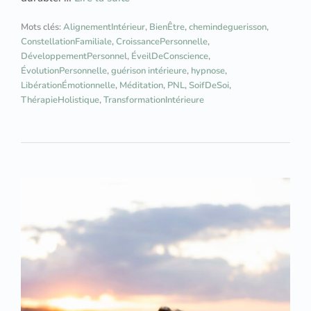
Mots clés:
AlignementIntérieur
,
BienÊtre
,
chemindeguerisson
,
ConstellationFamiliale
,
CroissancePersonnelle
,
DéveloppementPersonnel
,
ÉveilDeConscience
,
ÉvolutionPersonnelle
,
guérison intérieure
,
hypnose
,
LibérationÉmotionnelle
,
Méditation
,
PNL
,
SoifDeSoi
,
ThérapieHolistique
,
TransformationIntérieure