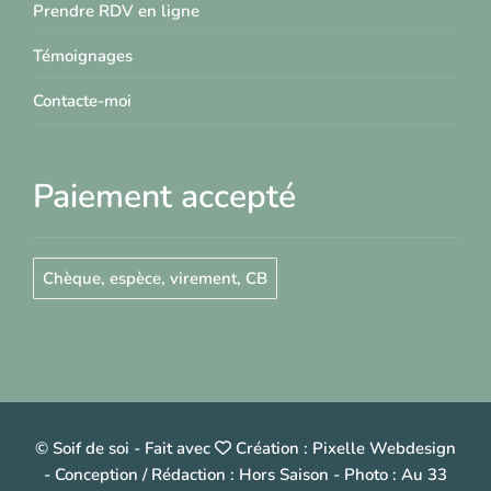
Prendre RDV en ligne
Témoignages
Contacte-moi
Paiement accepté
Chèque, espèce, virement, CB
© Soif de soi
-
Fait avec
Création :
Pixelle Webdesign
- Conception / Rédaction :
Hors Saison
- Photo :
Au 33