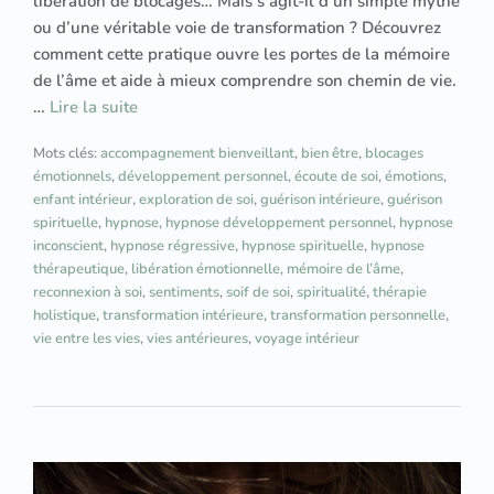
libération de blocages… Mais s’agit-il d’un simple mythe
ou d’une véritable voie de transformation ? Découvrez
comment cette pratique ouvre les portes de la mémoire
de l’âme et aide à mieux comprendre son chemin de vie.
…
Lire la suite
Mots clés:
accompagnement bienveillant
,
bien être
,
blocages
émotionnels
,
développement personnel
,
écoute de soi
,
émotions
,
enfant intérieur
,
exploration de soi
,
guérison intérieure
,
guérison
spirituelle
,
hypnose
,
hypnose développement personnel
,
hypnose
inconscient
,
hypnose régressive
,
hypnose spirituelle
,
hypnose
thérapeutique
,
libération émotionnelle
,
mémoire de l’âme
,
reconnexion à soi
,
sentiments
,
soif de soi
,
spiritualité
,
thérapie
holistique
,
transformation intérieure
,
transformation personnelle
,
vie entre les vies
,
vies antérieures
,
voyage intérieur