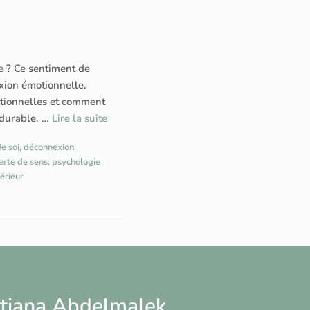
e ? Ce sentiment de
exion émotionnelle.
motionnelles et comment
 durable. …
Lire la suite
e soi
,
déconnexion
erte de sens
,
psychologie
térieur
Tatiana Abdelmalek