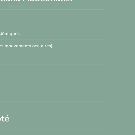
ystémiques
les mouvements oculaires)
pté