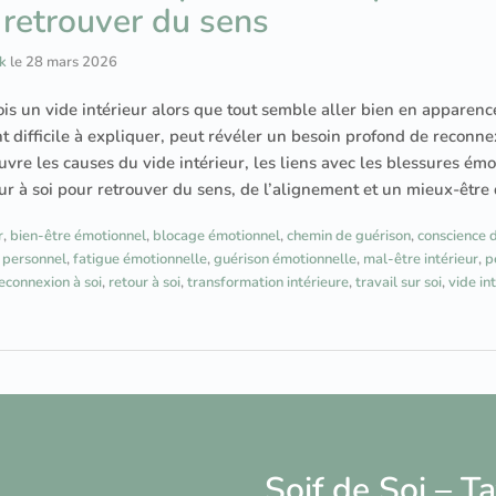
 retrouver du sens
k
le
28 mars 2026
is un vide intérieur alors que tout semble aller bien en apparenc
t difficile à expliquer, peut révéler un besoin profond de reconn
ouvre les causes du vide intérieur, les liens avec les blessures é
ur à soi pour retrouver du sens, de l’alignement et un mieux-être
r
,
bien-être émotionnel
,
blocage émotionnel
,
chemin de guérison
,
conscience d
personnel
,
fatigue émotionnelle
,
guérison émotionnelle
,
mal-être intérieur
,
p
econnexion à soi
,
retour à soi
,
transformation intérieure
,
travail sur soi
,
vide in
Soif de Soi – 